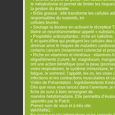
le métabolisme et permet de limiter les risques
la gestion du diabète.
• Brûle graisse : elle transforme les cellules 
responsables du surpoids, en
cellules brunes
• Soulage la douleur en activant le récepteur
libère un neurotransmetteur appelé « substanc
• Propriétés antioxydantes : riche en lutéolin
E et quercé9ne qui protègent les cellules des r
diminue ainsi le risques de maladies cardiovas
certains cancers (notamment colorectal et pros
• Riche en vitamines et minéraux : vitamines A,
oligoéléments (cuivre, fer, magnésium, manga
ont une action bénéfique pour la peau (psorias
voies respiratoires, le système immunitaire, le
fatigue, le sommeil, l’appétit, les os, les voies 
infections et les contractions musculaires et c
Vidéo de Présentation : Ingrédients/tests Kiné
Dès que vous vous lancez dans l’aventure, je 
fiche de suivi à bien renseigner de
manière hebdomadaire. Elle permettra d’évalue
apportés par le Patch.
Prenez soin de vous et à très vite.
WARNING :
En aucun cas les informations et les conseils