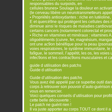
responsables du surpoids, en
cellules brunes• Soulage la douleur en activa
(le cerveau libère un neurotransmetteurs appe
• Propriétés antioxydantes : riche en lutéolin
E et quercé9ne qui protègent les cellules des r
diminue ainsi le risques de maladies cardiovas
certains cancers (notamment colorectal et pros
• Riche en vitamines et minéraux : vitamines A,
oligoéléments (cuivre, fer, magnésium, manga
ont une ac9on bénéfique pour la peau (psorias
voies respiratoires, le système immunitaire, le
fa9gue, le sommeil, l’appétit, les os, les voies u
infec9ons et les contrac9ons musculaires et c
guide d utilisation des patchs
Guide d utilisation
Guide d’utilisation des patchs
Vous avez été appelé par ce superbe outil dans
corps à retrouver son pouvoir d’auto-guérison 
vous en remercier.
Voici quelques conseils d’utilisation pour prof
cette belle découverte :
Le patch ne guérit rien !
Il va juste apporter au corps TOUT ce dont il a