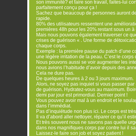
son immunité? et faire son travail, faites-lui con
parfaitement conçu pour ça !
Sachez que beaucoup de personnes auront des
rapide.
80% des utilisateurs ressentent une améliorat
premières 48h pour les 20% restant sous un à 
Mais nous pouvons également traverser ce que
crises de guérison « . Une forme de détoxicati
chaque corps.
Exemple : la première pause du patch d’une c
une légère irritation de la peau. C’est le corps 
Nous pouvons aussi se voir augmenter les int
nous avions l’habitude d’avoir depuis des ann
Cela ne dure pas.
De quelques heures à 2 ou 3 jours maximum.
Alors, ne soyez pas inquiet si vous passer par
de guérison. Hydratez-vous au maximum. Boire
demi par jour est primordial. Dernier point !
Vous pouvez avoir mal à un endroit et le soula
dans l’immédiat.
Pas d’inquiétude non plus ici. Le corps est très 
Il va d’abord aller nettoyer, réparer ce qu’il es
Et très souvent nous ne savons pas quelle urge
dans nos magnifiques corps par contre lui il sai
Laissez-le faire son job et soyez patient !