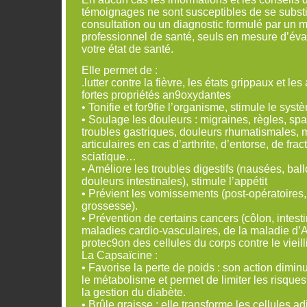
témoignages ne sont susceptibles de se substi
consultation ou un diagnostic formulé par un 
professionnel de santé, seuls en mesure d’év
votre état de santé.
Elle permet de :
.lutter contre la fièvre, les états grippaux et les 
fortes propriétés an9oxydantes
• Tonifie et for9fie l’organisme, stimule le sys
• Soulage les douleurs : migraines, règles, spa
troubles gastriques, douleurs rhumatismales, 
articulaires en cas d’arthrite, d’entorse, de frac
sciatique…
• Améliore les troubles digestifs (nausées, ba
douleurs intestinales), stimule l’appétit
• Prévient les vomissements (post-opératoires,
grossesse).
• Prévention de certains cancers (côlon, intesti
maladies cardio-vasculaires, de la maladie d’
protec9on des cellules du corps contre le vieil
La Capsaïcine :
• Favorise la perte de poids : son action diminu
le métabolisme et permet de limiter les risques
la gestion du diabète.
• Brûle graisse : elle transforme les cellules 