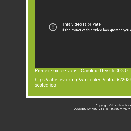
Prenez soin de vous ! Caroline Heisch 00337.
https://labellevoix.org/wp-content/uploads/2
scaled.jpg
Copyright © Labellevoix.o
Designed by
Free CSS Templates
+
MM
+