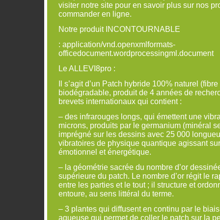
visiter notre site pour en savoir plus sur nos pr
commander en ligne.
Notre produit INCONTOURNABLE
: application/vnd.openxmlformats-
officedocument.wordprocessingml.document
Le ALLEVI8pro :
Il s’agit d’un Patch hybride 100% naturel (fibre
biodégradable, produit de 4 années de recherc
brevets internationaux qui contient :
– des infrarouges longs, qui émettent une vibra
microns, produits par le germanium (minéral s
imprégné sur les dessins avec 25 000 longue
vibratoires de physique quantique agissant sur
émotionnel et énergétique.
– la géométrie sacrée du nombre d’or dessinée 
supérieure du patch. Le nombre d’or régit le r
entre les parties et le tout ; il structure et ordo
entoure, au sens littéral du terme.
– 3 plantes qui diffusent en continu par le biais
aqueuse qui permet de coller le patch sur la 