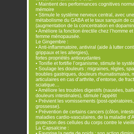
• Maintient des performances cognitives norma
mémoire
• Stimule le système nerveux central, avec une 
métabolisme du GABA et le taux sanguin de c
(augmentation de la concentration en dopamin
• Améliore la fonction érectile chez l’homme et 
femme ménopausée.
Le Gingembre :
• Anti-inflammatoire, antiviral (aide à lutter cont
grippaux et les allergies),
fortes propriétés antioxydantes
• Tonifie et fortifie l’organisme, stimule le sys
• Soulage les douleurs : migraines, règles, spa
troubles gastriques, douleurs rhumatismales, 
articulaires en cas d’arthrite, d’entorse, de frac
sciatique…
• Améliore les troubles digestifs (nausées, ba
douleurs intestinales), stimule l’appétit
• Prévient les vomissements (post-opératoires,
grossesse).
• Prévention de certains cancers (côlon, intesti
maladies cardio-vasculaires, de la maladie d’
protection des cellules du corps contre le vieil
La Capsaïcine :
• Favorise la perte de poids : son action diminu