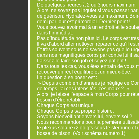
De quelques heures à 2 ou 3 jours maximum.
Alors, ne soyez pas inquiet si vous passer par
de guérison. Hydratez-vous au maximum. Boire
demi par jour est primordial. Dernier point !
Vous pouvez avoir mal à un endroit et le soula
dans l’immédiat.
Pas d’inquiétude non plus ici. Le corps est très 
Il va d’abord aller nettoyer, réparer ce qu’il es
Et très souvent nous ne savons pas quelle urge
dans nos magnifiques corps par contre lui il sai
Laissez-le faire son job et soyez patient !
Dans tous les cas, vous êtes entrain de vous
retrouver un réel équilibre et un mieux-être.
La question à se poser est :
» Depuis combien d’années je néglige ce Co
de temps j’ai ces intensités, ces maux ? »
Alors, je laisse l’espace à mon Corps pour rétab
besoin d’être rétabli.
Chaque Corps est unique.
Chaque Corps a sa propre histoire.
Soyons bienveillant envers lui, envers soi ?
Nous recommandons pour la première utilisati
le plexus solaire (2 doigts sous le sternum) et 
bosse de bison. (Voir schéma numéro 1).