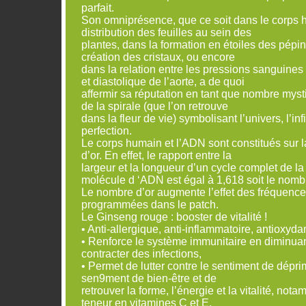
parfait.
Son omniprésence, que ce soit dans le corps 
distribution des feuilles au sein des
plantes, dans la formation en étoiles des pép
création des cristaux, ou encore
dans la relation entre les pressions sanguine
et diastolique de l’aorte, a de quoi
affermir sa réputation en tant que nombre mysti
de la spirale (que l’on retrouve
dans la fleur de vie) symbolisant l’univers, l’inf
perfection.
Le corps humain et l’ADN sont constitués sur
d’or. En effet, le rapport entre la
largeur et la longueur d’un cycle complet de la
molécule d ‘ADN est égal à 1,618 soit le nombr
Le nombre d’or augmente l’effet des fréquence
programmées dans le patch.
Le Ginseng rouge : booster de vitalité !
• Anti-allergique, anti-inflammatoire, antioxyda
• Renforce le système immunitaire en diminuan
contracter des infections,
• Permet de lutter contre le sentiment de déprim
sen9ment de bien-être et de
retrouver la forme, l’énergie et la vitalité, not
teneur en vitamines C et E.