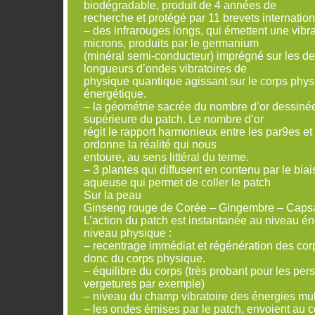
biodégradable, produit de 4 années de
recherche et protégé par 11 brevets internation
– des infrarouges longs, qui émettent une vibra
microns, produits par le germanium
(minéral semi-conducteur) imprégné sur les d
longueurs d’ondes vibratoires de
physique quantique agissant sur le corps phys
énergétique.
– la géométrie sacrée du nombre d’or dessinée 
supérieure du patch. Le nombre d’or
régit le rapport harmonieux entre les par9es et le
ordonne la réalité qui nous
entoure, au sens littéral du terme.
– 3 plantes qui diffusent en contenu par le biai
aqueuse qui permet de coller le patch
Sur la peau
Ginseng rouge de Corée – Gingembre – Caps
L’action du patch est instantanée au niveau 
niveau physique :
– recentrage immédiat et régénération des cor
donc du corps physique.
– équilibre du corps (très probant pour les per
vergetures par exemple)
– niveau du champ vibratoire des énergies mul
– les ondes émises par le patch, envoient au c